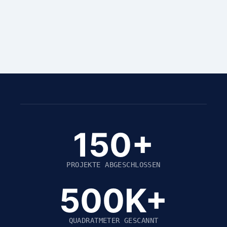
Schule Riedau
SCAN TO BIM
Schule Klessheim
150+
PROJEKTE ABGESCHLOSSEN
500K+
QUADRATMETER GESCANNT