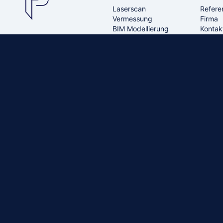
Laserscan
Refere
Vermessung
Firma
BIM Modellierung
Kontak
Bestandsaufnahmen,
CAD Modellierung
3D-Laserscanning,
Architektur
BIM- & CAD-
Modellierung
Modellierung und
Haustechnik TGA
virtuelle Rundgänge.
Modellierung
Virtueller
Rundgang
Fotorealistisch
Virtueller
Rundgang 3DGS
Visualisierung
Rendering
Drohnenaufnahmen