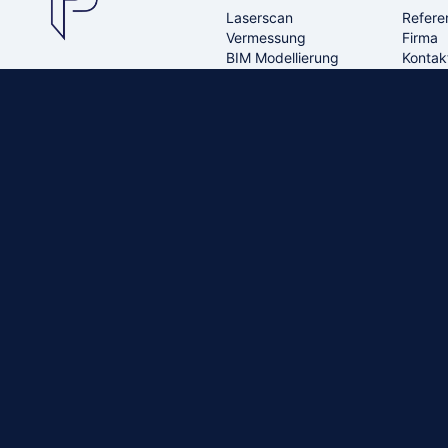
Laserscan
Refere
Vermessung
Firma
BIM Modellierung
Kontak
Bestandsaufnahmen,
CAD Modellierung
3D-Laserscanning,
Architektur
BIM- & CAD-
Modellierung
Modellierung und
Haustechnik TGA
virtuelle Rundgänge.
Modellierung
Virtueller
Rundgang
Fotorealistisch
Virtueller
Rundgang 3DGS
Visualisierung
Rendering
Drohnenaufnahmen